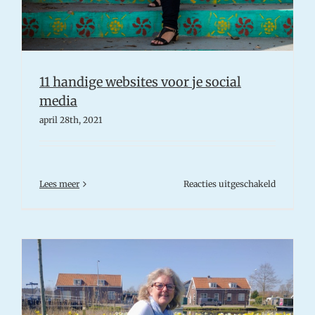
11 handige websites voor je social
media
april 28th, 2021
voor
Lees meer
Reacties uitgeschakeld
11
handige
websites
voor
je
social
media