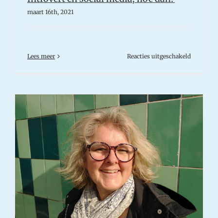
maart 16th, 2021
voor
Lees meer
Reacties uitgeschakeld
Introvert
en
social
media,
hoe
dan?