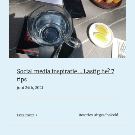
Social media inspiratie … Lastig he? 7
tips
juni 24th, 2021
voor
Lees meer
Reacties uitgeschakeld
Social
media
inspiratie