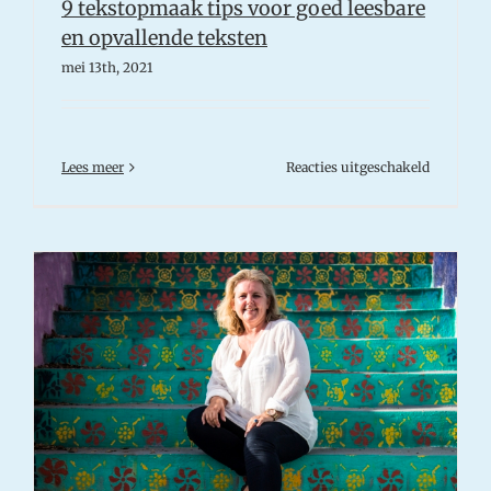
9 tekstopmaak tips voor goed leesbare
en opvallende teksten
mei 13th, 2021
voor
Lees meer
Reacties uitgeschakeld
9
tekstopm
tips
voor
goed
leesbare
en
opvallend
teksten