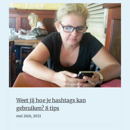
…
Lastig
he?
7
tips
Weet jij hoe je hashtags kan
gebruiken? 8 tips
mei 26th, 2021