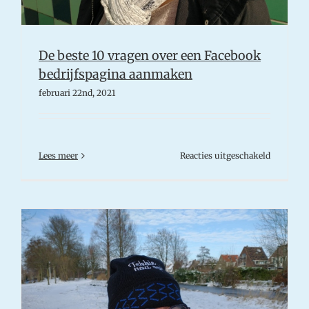
De beste 10 vragen over een Facebook
bedrijfspagina aanmaken
februari 22nd, 2021
voor
Lees meer
Reacties uitgeschakeld
De
beste
10
vragen
over
een
Facebook
bedrijfsp
aanmake